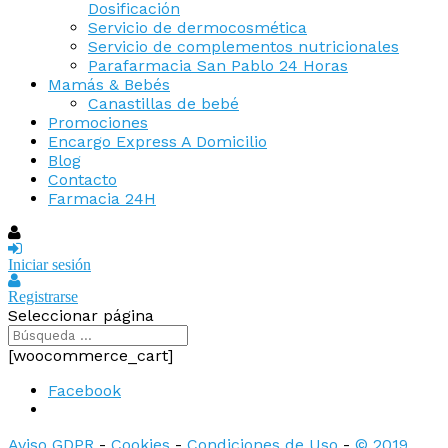
Dosificación
Servicio de dermocosmética
Servicio de complementos nutricionales
Parafarmacia San Pablo 24 Horas
Mamás & Bebés
Canastillas de bebé
Promociones
Encargo Express A Domicilio
Blog
Contacto
Farmacia 24H
Iniciar sesión
Registrarse
Seleccionar página
[woocommerce_cart]
Facebook
Aviso GDPR
-
Cookies
-
Condiciones de Uso
-
© 2019