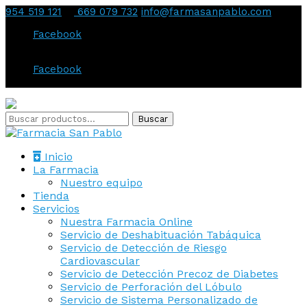
954 519 121
669 079 732
info@farmasanpablo.com
Facebook
Facebook
Inicio
La Farmacia
Nuestro equipo
Tienda
Servicios
Nuestra Farmacia Online
Servicio de Deshabituación Tabáquica
Servicio de Detección de Riesgo
Cardiovascular
Servicio de Detección Precoz de Diabetes
Servicio de Perforación del Lóbulo
Servicio de Sistema Personalizado de