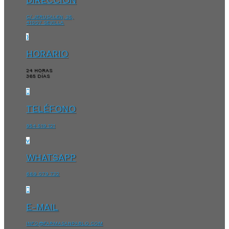
C/ JERUSALEN, 35,
41007 SEVILLA
}
HORARIO
24 HORAS
365 DÍAS

TELÉFONO
954 519 121
v
WHATSAPP
669 079 732

E-MAIL
INFO@FARMASANPABLO.COM