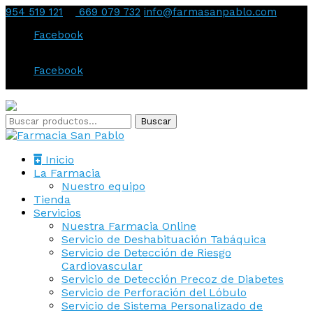
954 519 121
669 079 732
info@farmasanpablo.com
Facebook
Facebook
Inicio
La Farmacia
Nuestro equipo
Tienda
Servicios
Nuestra Farmacia Online
Servicio de Deshabituación Tabáquica
Servicio de Detección de Riesgo
Cardiovascular
Servicio de Detección Precoz de Diabetes
Servicio de Perforación del Lóbulo
Servicio de Sistema Personalizado de