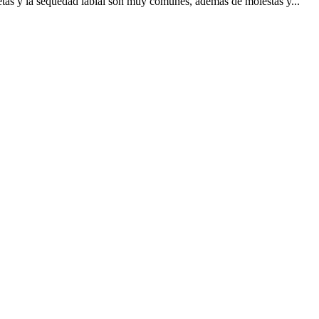
tas y la sequedad labial son muy comunes, además de molestas y...