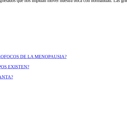
agrietados que nos impidan mover nuestra boca con normalidad. Las grie
 SOFOCOS DE LA MENOPAUSIA?
POS EXISTEN?
ANTA?